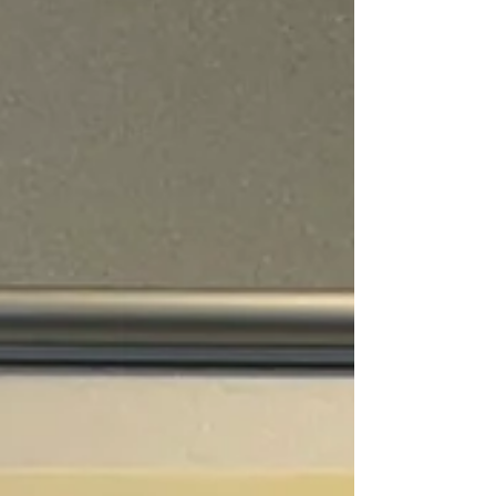
し、会場に入ってくる子どもたちをお迎えし
ました。 キラキラと輝く目、ワクワクとし
た表情。その一人ひとりの姿に触れるたび
に、 「この瞬間から、きっと新しい世界が
広がっていくんだろうな」 と感じました。
このイベントは、 アンコンシャスバイアス
（無意識の思い込み）に気づき、「ハッ」と
する体験を通して、自分や他者の新たな可能
性に出会うきっかけをつくる ものです。子
どもたちだけでなく、大人にとっても深く心
に響く内容で、私自身もあらためて“気づ
き”の持つ力を実感しました。 有名企業の協
賛をはじめ、多くの報道・取材関係者も訪
れ、この活動への注目度と広がりを感じる場
面もたくさんありました。 何よりも、素晴
らしい方々と同じ志をもって活動できたこと
は、「学び」という言葉では表せないほど、
かけがえのない経験でした。...