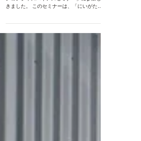
先日、新潟ユニゾンプラザで開催された「ア
ンコンシャスバイアスセミナー」に参加して
きました。 このセミナーは、「にいがた女
と男フェスティバル2025」の関連事業とし
て行われたものです。 テーマは 「 一人ひと
りの可能性が広がることをめざして〜 」 ...