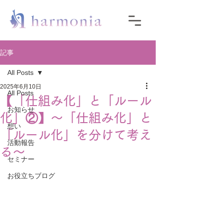
記事
All Posts
2025年6月10日
All Posts
【「仕組み化」と「ルール
お知らせ
化」②】〜「仕組み化」と
想い
「ルール化」を分けて考え
活動報告
る〜
セミナー
お役立ちブログ